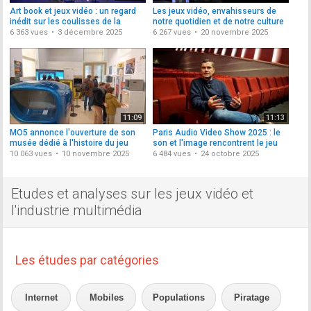
Art book et jeux vidéo : un regard
Les jeux vidéo, envahisseurs de
inédit sur les coulisses de la
notre quotidien et de notre culture
création
6 363 vues
3 décembre 2025
6 267 vues
20 novembre 2025
11:09
11:13
MO5 annonce l'ouverture de son
Paris Audio Video Show 2025 : le
musée dédié à l'histoire du jeu
son et l'image rencontrent le jeu
vidéo
vidéo
10 063 vues
10 novembre 2025
6 484 vues
24 octobre 2025
Etudes et analyses sur les jeux vidéo et
l'industrie multimédia
Les études par catégories
Internet
Mobiles
Populations
Piratage