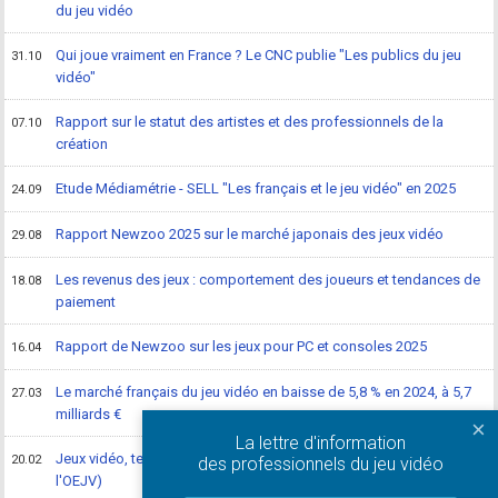
du jeu vidéo
Qui joue vraiment en France ? Le CNC publie "Les publics du jeu
31.10
vidéo"
Rapport sur le statut des artistes et des professionnels de la
07.10
création
Etude Médiamétrie - SELL "Les français et le jeu vidéo" en 2025
24.09
Rapport Newzoo 2025 sur le marché japonais des jeux vidéo
29.08
Les revenus des jeux : comportement des joueurs et tendances de
18.08
paiement
Rapport de Newzoo sur les jeux pour PC et consoles 2025
16.04
Le marché français du jeu vidéo en baisse de 5,8 % en 2024, à 5,7
27.03
milliards €
×
La lettre d'information
Jeux vidéo, terrain de bataille des guerres culturelles (étude de
20.02
des professionnels du jeu vidéo
l'OEJV)