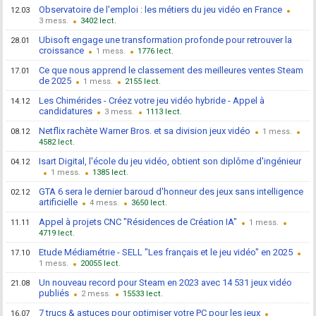
Observatoire de l'emploi : les métiers du jeu vidéo en France
12.03
3
3402
Ubisoft engage une transformation profonde pour retrouver la
28.01
croissance
1
1776
Ce que nous apprend le classement des meilleures ventes Steam
17.01
de 2025
1
2155
Les Chimérides - Créez votre jeu vidéo hybride - Appel à
14.12
candidatures
3
1113
Netflix rachète Warner Bros. et sa division jeux vidéo
08.12
1
4582
Isart Digital, l'école du jeu vidéo, obtient son diplôme d'ingénieur
04.12
1
1385
GTA 6 sera le dernier baroud d'honneur des jeux sans intelligence
02.12
artificielle
4
3650
Appel à projets CNC "Résidences de Création IA"
11.11
1
4719
Etude Médiamétrie - SELL "Les français et le jeu vidéo" en 2025
17.10
1
20055
Un nouveau record pour Steam en 2023 avec 14 531 jeux vidéo
21.08
publiés
2
15533
7 trucs & astuces pour optimiser votre PC pour les jeux
16.07