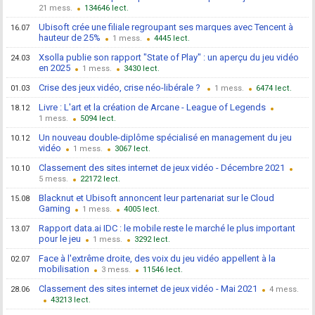
21
134646
Ubisoft crée une filiale regroupant ses marques avec Tencent à
16.07
hauteur de 25%
1
4445
Xsolla publie son rapport "State of Play" : un aperçu du jeu vidéo
24.03
en 2025
1
3430
Crise des jeux vidéo, crise néo-libérale ?
01.03
1
6474
Livre : L'art et la création de Arcane - League of Legends
18.12
1
5094
Un nouveau double-diplôme spécialisé en management du jeu
10.12
vidéo
1
3067
Classement des sites internet de jeux vidéo - Décembre 2021
10.10
5
22172
Blacknut et Ubisoft annoncent leur partenariat sur le Cloud
15.08
Gaming
1
4005
Rapport data.ai IDC : le mobile reste le marché le plus important
13.07
pour le jeu
1
3292
Face à l'extrême droite, des voix du jeu vidéo appellent à la
02.07
mobilisation
3
11546
Classement des sites internet de jeux vidéo - Mai 2021
28.06
4
43213