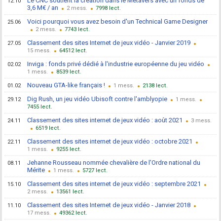
Le CNC soutient la création dans le Métavers avec un fonds de
12.10
3,6 M€ / an
2
7998
Voici pourquoi vous avez besoin d'un Technical Game Designer
25.06
2
7743
Classement des sites Internet de jeux vidéo - Janvier 2019
27.05
15
64512
Inviga : fonds privé dédié à l'industrie européenne du jeu vidéo
02.02
1
8539
Nouveau GTA-like français !
01.02
1
2138
Dig Rush, un jeu vidéo Ubisoft contre l'amblyopie
29.12
1
7455
Classement des sites internet de jeux vidéo : août 2021
24.11
3
6519
Classement des sites internet de jeux vidéo : octobre 2021
22.11
1
9255
Jehanne Rousseau nommée chevalière de l'Ordre national du
08.11
Mérite
1
5727
Classement des sites internet de jeux vidéo : septembre 2021
15.10
2
13561
Classement des sites Internet de jeux vidéo - Janvier 2018
11.10
17
49362