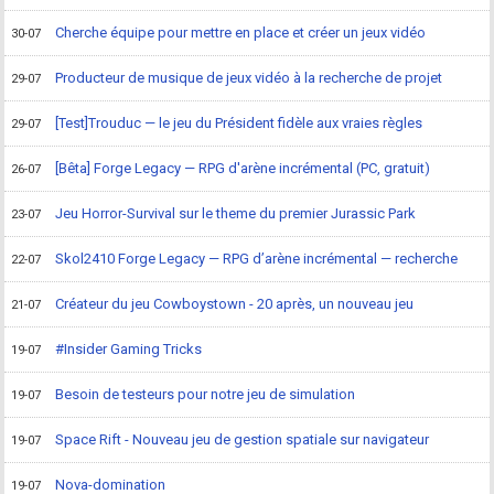
Cherche équipe pour mettre en place et créer un jeux vidéo
30-07
Producteur de musique de jeux vidéo à la recherche de projet
29-07
[Test]Trouduc — le jeu du Président fidèle aux vraies règles
29-07
[Bêta] Forge Legacy — RPG d'arène incrémental (PC, gratuit)
26-07
Jeu Horror-Survival sur le theme du premier Jurassic Park
23-07
Skol2410 Forge Legacy — RPG d’arène incrémental — recherche
22-07
Créateur du jeu Cowboystown - 20 après, un nouveau jeu
21-07
#Insider Gaming Tricks
19-07
Besoin de testeurs pour notre jeu de simulation
19-07
Space Rift - Nouveau jeu de gestion spatiale sur navigateur
19-07
Nova-domination
19-07