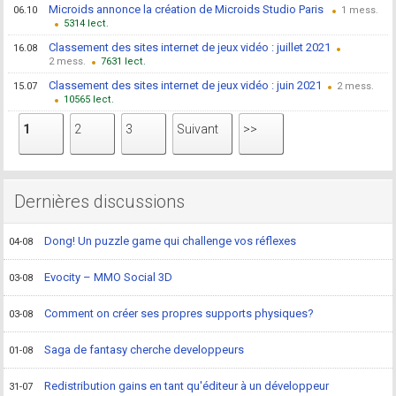
Microids annonce la création de Microids Studio Paris
06.10
1
5314
Classement des sites internet de jeux vidéo : juillet 2021
16.08
2
7631
Classement des sites internet de jeux vidéo : juin 2021
15.07
2
10565
1
2
3
Suivant
>>
Dernières discussions
Dong! Un puzzle game qui challenge vos réflexes
04-08
Evocity – MMO Social 3D
03-08
Comment on créer ses propres supports physiques?
03-08
Saga de fantasy cherche developpeurs
01-08
Redistribution gains en tant qu'éditeur à un développeur
31-07