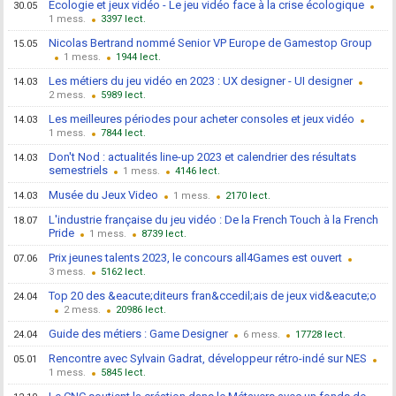
Ecologie et jeux vidéo - Le jeu vidéo face à la crise écologique
30.05
1
3397
Nicolas Bertrand nommé Senior VP Europe de Gamestop Group
15.05
1
1944
Les métiers du jeu vidéo en 2023 : UX designer - UI designer
14.03
2
5989
Les meilleures périodes pour acheter consoles et jeux vidéo
14.03
1
7844
Don't Nod : actualités line-up 2023 et calendrier des résultats
14.03
semestriels
1
4146
Musée du Jeux Video
14.03
1
2170
L'industrie française du jeu vidéo : De la French Touch à la French
18.07
Pride
1
8739
Prix jeunes talents 2023, le concours all4Games est ouvert
07.06
3
5162
Top 20 des &eacute;diteurs fran&ccedil;ais de jeux vid&eacute;o
24.04
2
20986
Guide des métiers : Game Designer
24.04
6
17728
Rencontre avec Sylvain Gadrat, développeur rétro-indé sur NES
05.01
1
5845