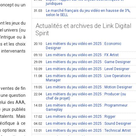
juridiques
 concept ou un
Le marché français du jeu vidéo en hausse de 3%,
31.03
selon le SELL
nt les jeux du
Actualités et archives de Link Digital
el univers (ou
Spirit
'intrigue ou à
s et les choix
Les métiers du jeu vidéo en 2025 : Economic
20.10
Designer
s intervenants
Les métiers du jeu vidéo en 2025 : FX Artist
09.10
Les métiers du jeu vidéo en 2025 : Game Designer
29.09
Les métiers du jeu vidéo en 2025 : Level Designer
10.09
Les métiers du jeu vidéo en 2025 : Live Operations
11.08
Manager
Les métiers du jeu vidéo en 2025 : Motion Designer
19.05
ventes de fin
Les métiers du jeu vidéo en 2025 : Producer (ou
22.04
nt une question
chef de projet)
celui des AAA,
Les métiers du jeu vidéo en 2025 : Programmeur
14.03
 jeux publiés
Gameplay
alents. Mais
Les métiers du jeu vidéo en 2025 : Rigger
17.02
écifique à ce
Les métiers du jeu vidéo en 2025 : Sound Designer
04.02
s options aux
Les métiers du jeu vidéo en 2025 : Technical Artist
13.01