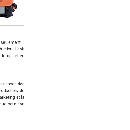
 seulement. Il
ction. Il doit
n temps et en
nnaissance des
production, de
rketing et la
 que pour son