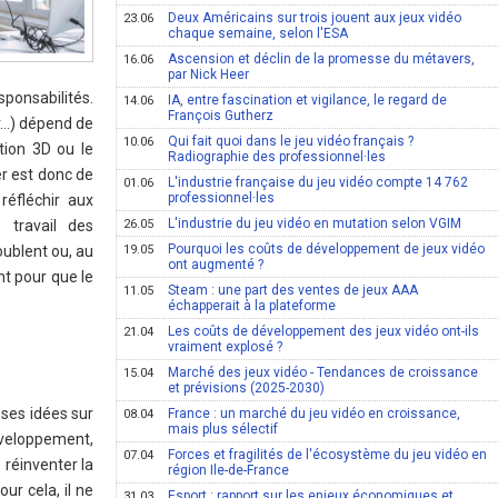
Deux Américains sur trois jouent aux jeux vidéo
23.06
chaque semaine, selon l'ESA
Ascension et déclin de la promesse du métavers,
16.06
par Nick Heer
sponsabilités.
IA, entre fascination et vigilance, le regard de
14.06
François Gutherz
r…) dépend de
Qui fait quoi dans le jeu vidéo français ?
10.06
tion 3D ou le
Radiographie des professionnel·les
r est donc de
L'industrie française du jeu vidéo compte 14 762
01.06
professionnel·les
réfléchir aux
L'industrie du jeu vidéo en mutation selon VGIM
e travail des
26.05
Pourquoi les coûts de développement de jeux vidéo
oublent ou, au
19.05
ont augmenté ?
nt pour que le
Steam : une part des ventes de jeux AAA
11.05
échapperait à la plateforme
Les coûts de développement des jeux vidéo ont-ils
21.04
vraiment explosé ?
Marché des jeux vidéo - Tendances de croissance
15.04
et prévisions (2025-2030)
ses idées sur
France : un marché du jeu vidéo en croissance,
08.04
mais plus sélectif
développement,
Forces et fragilités de l'écosystème du jeu vidéo en
07.04
 réinventer la
région Ile-de-France
ur cela, il ne
Esport : rapport sur les enjeux économiques et
31.03