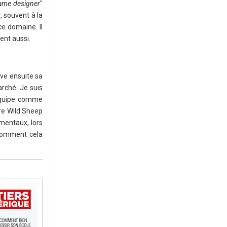
ame designer
"
, souvent à la
ce domaine. Il
ent aussi.
uve ensuite sa
arché. Je suis
 équipe comme
re Wild Sheep
mentaux, lors
comment cela