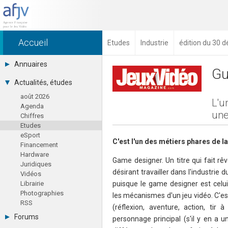
Accueil
Etudes
Industrie
édition du 30 
Annuaires
Gu
Toutes les sociétés (691)
Actualités, études
Studios (418)
août 2026
Editeurs (49)
L'u
Agenda
Distributeurs (16)
une
Chiffres
Hard. / Accessoires (10)
Etudes
Middlewares (15)
eSport
Prestataires (99)
C'est l'un des métiers phares de la 
Financement
Assoc. / Syndicats (21)
Hardware
Formations / Ecoles (46)
Game designer. Un titre qui fait rê
Juridiques
Presse spécialisée (17)
désirant travailler dans l'industrie d
Vidéos
Librairie
puisque le game designer est celui
Photographies
les mécanismes d'un jeu vidéo. C'est 
RSS
(réflexion, aventure, action, tir 
Forums
personnage principal (s'il y en a u