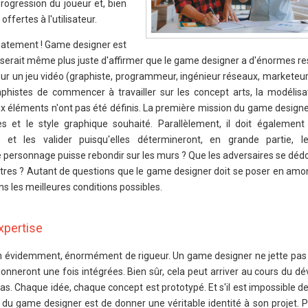
progression du joueur et, bien
ffertes à l'utilisateur.
iatement ! Game designer est
 il serait même plus juste d'affirmer que le game designer a d'énormes re
 sur un jeu vidéo (graphiste, programmeur, ingénieur réseaux, marketeu
raphistes de commencer à travailler sur les concept arts, la modélisa
ux éléments n'ont pas été définis. La première mission du game designe
es et le style graphique souhaité. Parallèlement, il doit également 
es et les valider puisqu'elles détermineront, en grande partie, l
e personnage puisse rebondir sur les murs ? Que les adversaires se déd
autres ? Autant de questions que le game designer doit se poser en amo
ans les meilleures conditions possibles.
xpertise
ien évidemment, énormément de rigueur. Un game designer ne jette pas 
tionneront une fois intégrées. Bien sûr, cela peut arriver au cours du 
s. Chaque idée, chaque concept est prototypé. Et s'il est impossible de
 du game designer est de donner une véritable identité à son projet. Po