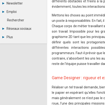
différents obstacles et freins à la 
Tous les forums
Newsletter
Créer un compte
évidemment, toutes les interactions o
Archives
Se connecter
Emploi
Abonnement
Messages privés
Mettons les choses au point imméd
Consulter les annonces
Contacter un modérateur
Rechercher
un poste à responsabilités. En fait,
Déposer une annonce
Chaque corps de métier travaillant
Observatoire de l'emploi
Réseaux sociaux
son travail. Impossible pour les g
Métiers et compétences
Twitter
graphisme 2D tant que les principa
Plus
Youtube
définir quels sont les protagonist
Annonceurs
LinkedIn
différentes interactions possibl
Statistiques
Facebook
Plan du site
Instagram
programmeurs. Faut-il prévoir que l
Sitemap XML
Pinterest
contraire, s'absorbent les uns les 
Ping Awards
reste de l'équipe puisse travailler d
A propos
Mentions légales
Game Designer : rigueur et e
Réaliser un tel travail demande, b
le papier en espérant qu'elles fonc
mais généralement ce n'est pas le ca
roue, l'une des principales missions