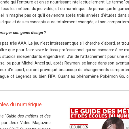
nde qui l'entoure et en se nourrissant intellectuellement. Le terme "
g
 tous les métiers du jeu vidéo, et du numérique. Je pense que le gamer
l, n'imagine pas ce qu'il deviendra après trois années d'études dans 
 ludique et de ses concepts aura totalement changée, et son comportem
rpris par son game design ?
s pas très AAA. Le jeu n'est intéressant que s'il cherche d'abord, et tro
ître que pour faire vivre le tissu professionnel qui se consacre à ce m
ns studios indépendants engendrent. J'ai de l'attachement pour une
Case, ou pour Michel Ancel qui, après Rayman, se lance dans son aventu
 jeux d'e-sport, qui ont provoqué beaucoup de changements comporte
ague of Legends ou bien FIFA. Quant au phénomène Pokémon Go, 
coles du numérique
ie "
Guide des métiers et des
é par Jeux Vidéo Magazine