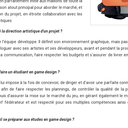
n parfaitement initié aux maillons de toute la
 son atout principal pour aborder le marché, et
n du projet, en étroite collaboration avec les
stiques.
la direction artistique d'un projet ?
ue l'équipe développe. Il définit son environnement graphique, mais pas
loguer avec ses artistes et ses développeurs, avant et pendant la produ
la communication, faire respecter les budgets et s'assurer de livrer e
 faire un étudiant en game design ?
i impose à la fois de concevoir, de diriger et d'avoir une parfaite co
afin de faire respecter les plannings, de contrôler la qualité de la 
puis d'assurer la mise sur le marché du jeu, en gérant également le ma
hef fédérateur et est respecté pour ses multiples compétences ainsi
il se préparer aux études en game design ?