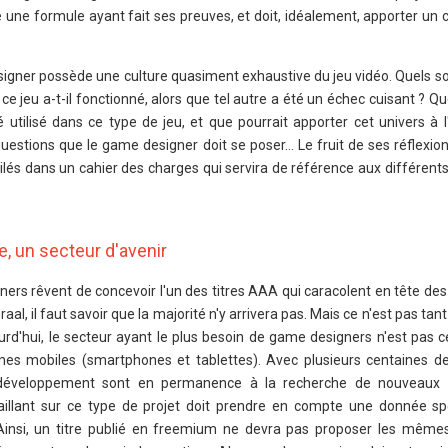
 une formule ayant fait ses preuves, et doit, idéalement, apporter un
esigner possède une culture quasiment exhaustive du jeu vidéo. Quels so
 jeu a-t-il fonctionné, alors que tel autre a été un échec cuisant ? Qu
 utilisé dans ce type de jeu, et que pourrait apporter cet univers à l
questions que le game designer doit se poser… Le fruit de ses réflexion
lés dans un cahier des charges qui servira de référence aux différent
e, un secteur d'avenir
rs rêvent de concevoir l'un des titres AAA qui caracolent en tête des 
raal, il faut savoir que la majorité n'y arrivera pas. Mais ce n'est pas ta
urd'hui, le secteur ayant le plus besoin de game designers n'est pas 
mes mobiles (smartphones et tablettes). Avec plusieurs centaines de
développement sont en permanence à la recherche de nouveaux t
aillant sur ce type de projet doit prendre en compte une donnée sp
Ainsi, un titre publié en freemium ne devra pas proposer les même