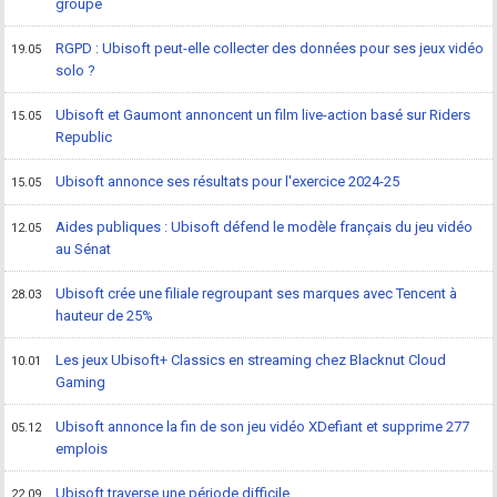
groupe
RGPD : Ubisoft peut-elle collecter des données pour ses jeux vidéo
19.05
solo ?
Ubisoft et Gaumont annoncent un film live-action basé sur Riders
15.05
Republic
Ubisoft annonce ses résultats pour l'exercice 2024-25
15.05
Aides publiques : Ubisoft défend le modèle français du jeu vidéo
12.05
au Sénat
Ubisoft crée une filiale regroupant ses marques avec Tencent à
28.03
hauteur de 25%
Les jeux Ubisoft+ Classics en streaming chez Blacknut Cloud
10.01
Gaming
Ubisoft annonce la fin de son jeu vidéo XDefiant et supprime 277
05.12
emplois
Ubisoft traverse une période difficile
22.09