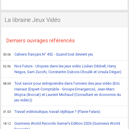
La librairie Jeux Vidéo
Derniers ouvrages référencés
Cahiers français N° 452 - Quand tout devient jeu
30.06
Nos Futurs - Utopies dans les jeux vidéo (Julian Dibbell, Harry
02.06
Negus, Sam Zucchi, Constantin Dubois-Choulik et Ursula Dégun)
Tout savoir pour entreprendre dans l'univers des jeux vidéo (Eric
08.04
Hainaut (Expert-Comptable - Groupe Emargence), Jean-Marc
Mojica (Avocat) et Laurent Michaud (Consultant en économie du
jeu vidéo))
Travail vidéoludique, travail idyllique ? (Flavie Falais)
31.03
Guinness World Records Gamer's Edition 2026 (Guinness World
18.12