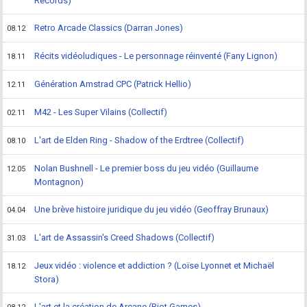
Records)
Retro Arcade Classics (Darran Jones)
08.12
Récits vidéoludiques - Le personnage réinventé (Fany Lignon)
18.11
Génération Amstrad CPC (Patrick Hellio)
12.11
M42 - Les Super Vilains (Collectif)
02.11
L'art de Elden Ring - Shadow of the Erdtree (Collectif)
08.10
Nolan Bushnell - Le premier boss du jeu vidéo (Guillaume
12.05
Montagnon)
Une brève histoire juridique du jeu vidéo (Geoffray Brunaux)
04.04
L'art de Assassin's Creed Shadows (Collectif)
31.03
Jeux vidéo : violence et addiction ? (Loïse Lyonnet et Michaël
18.12
Stora)
L'art et la création de Arcane (Riot Games)