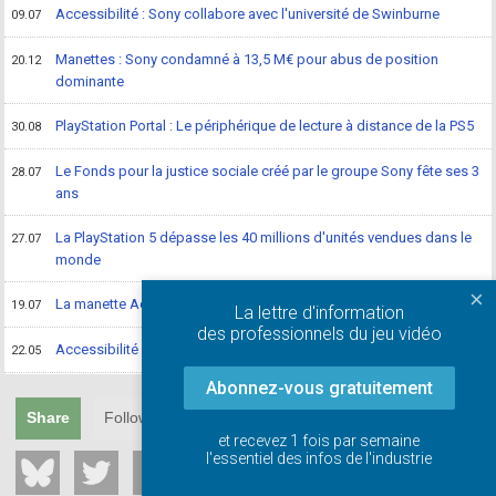
Accessibilité : Sony collabore avec l'université de Swinburne
09.07
Manettes : Sony condamné à 13,5 M€ pour abus de position
20.12
dominante
PlayStation Portal : Le périphérique de lecture à distance de la PS5
30.08
Le Fonds pour la justice sociale créé par le groupe Sony fête ses 3
28.07
ans
La PlayStation 5 dépasse les 40 millions d'unités vendues dans le
27.07
monde
×
La manette Access pour PS5 sera disponible le 6 décembre 2023
19.07
La lettre d'information
des professionnels du jeu vidéo
Accessibilité : premières images de la manette Access pour PS5
22.05
Abonnez-vous gratuitement
Share
Follow
et recevez 1 fois par semaine
l'essentiel des infos de l'industrie