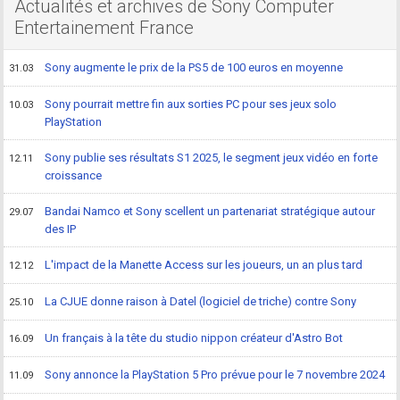
Actualités et archives de Sony Computer
Entertainement France
Sony augmente le prix de la PS5 de 100 euros en moyenne
31.03
Sony pourrait mettre fin aux sorties PC pour ses jeux solo
10.03
PlayStation
Sony publie ses résultats S1 2025, le segment jeux vidéo en forte
12.11
croissance
Bandai Namco et Sony scellent un partenariat stratégique autour
29.07
des IP
L'impact de la Manette Access sur les joueurs, un an plus tard
12.12
La CJUE donne raison à Datel (logiciel de triche) contre Sony
25.10
Un français à la tête du studio nippon créateur d'Astro Bot
16.09
Sony annonce la PlayStation 5 Pro prévue pour le 7 novembre 2024
11.09