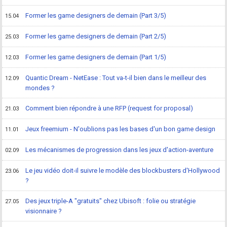
Former les game designers de demain (Part 3/5)
15.04
Former les game designers de demain (Part 2/5)
25.03
Former les game designers de demain (Part 1/5)
12.03
Quantic Dream - NetEase : Tout va-t-il bien dans le meilleur des
12.09
mondes ?
Comment bien répondre à une RFP (request for proposal)
21.03
Jeux freemium - N'oublions pas les bases d'un bon game design
11.01
Les mécanismes de progression dans les jeux d'action-aventure
02.09
Le jeu vidéo doit-il suivre le modèle des blockbusters d'Hollywood
23.06
?
Des jeux triple-A "gratuits" chez Ubisoft : folie ou stratégie
27.05
visionnaire ?