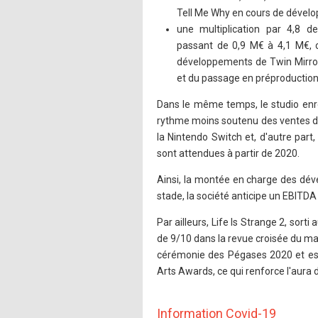
Tell Me Why en cours de dével
une multiplication par 4,8 de
passant de 0,9 M€ à 4,1 M€, c
développements de Twin Mirror,
et du passage en préproduction d
Dans le même temps, le studio enregi
rythme moins soutenu des ventes de
la Nintendo Switch et, d'autre par
sont attendues à partir de 2020.
Ainsi, la montée en charge des dév
stade, la société anticipe un EBITD
Par ailleurs, Life Is Strange 2, sor
de 9/10 dans la revue croisée du mag
cérémonie des Pégases 2020 et est
Arts Awards, ce qui renforce l'aura d
Information Covid-19