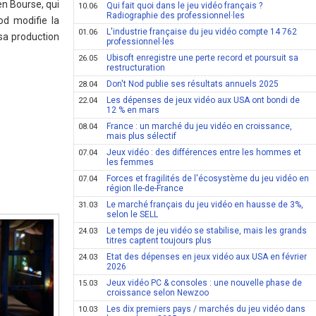
 en Bourse, qui
Qui fait quoi dans le jeu vidéo français ?
10.06
Radiographie des professionnel·les
od modifie la
L'industrie française du jeu vidéo compte 14 762
01.06
 sa production
professionnel·les
Ubisoft enregistre une perte record et poursuit sa
26.05
restructuration
Don't Nod publie ses résultats annuels 2025
28.04
Les dépenses de jeux vidéo aux USA ont bondi de
22.04
12 % en mars
France : un marché du jeu vidéo en croissance,
08.04
mais plus sélectif
Jeux vidéo : des différences entre les hommes et
07.04
les femmes
Forces et fragilités de l'écosystème du jeu vidéo en
07.04
région Ile-de-France
Le marché français du jeu vidéo en hausse de 3%,
31.03
selon le SELL
Le temps de jeu vidéo se stabilise, mais les grands
24.03
titres captent toujours plus
Etat des dépenses en jeux vidéo aux USA en février
24.03
2026
Jeux vidéo PC & consoles : une nouvelle phase de
15.03
croissance selon Newzoo
Les dix premiers pays / marchés du jeu vidéo dans
10.03