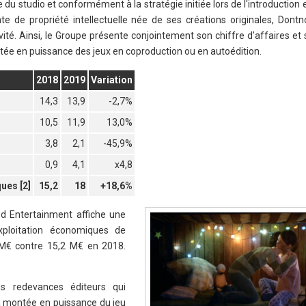
lle du studio et conformément à la stratégie initiée lors de l'introduction
te de propriété intellectuelle née de ses créations originales, Dontn
vité. Ainsi, le Groupe présente conjointement son chiffre d'affaires et
ontée en puissance des jeux en coproduction ou en autoédition.
2018
2019
Variation
14,3
13,9
-2,7%
10,5
11,9
13,0%
3,8
2,1
-45,9%
0,9
4,1
x4,8
ues [2]
15,2
18
+18,6%
od Entertainment affiche une
xploitation économiques de
M€ contre 15,2 M€ en 2018.
s redevances éditeurs qui
 la montée en puissance du jeu