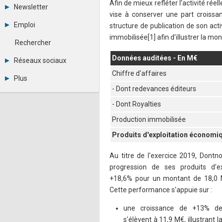
Tous les forums
Afin de mieux refléter l'activité rée
Newsletter
Créer un compte
vise à conserver une part croissan
Archives
Se connecter
Emploi
structure de publication de son acti
Abonnement
Messages privés
immobilisée[1] afin d'illustrer la m
Consulter les annonces
Contacter un modérateur
Rechercher
Déposer une annonce
Observatoire de l'emploi
Données auditées - En M€
Réseaux sociaux
Métiers et compétences
Chiffre d'affaires
Twitter
Plus
Youtube
- Dont redevances éditeurs
Annonceurs
LinkedIn
Statistiques
Facebook
- Dont Royalties
Plan du site
Instagram
Production immobilisée
Sitemap XML
Pinterest
Ping Awards
Produits d'exploitation économiq
A propos
Mentions légales
Au titre de l'exercice 2019, Dontn
progression de ses produits d'e
+18,6% pour un montant de 18,0 
Cette performance s'appuie sur :
une croissance de +13% de
s'élèvent à 11,9 M€, illustrant