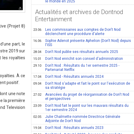
le monde en 2025
Actualités et archives de Dontnod
Entertainment
ve (Projet 8)
Les commissaires aux comptes de Don't Nod
23.06
déclenchent une procédure d'alerte
Sophie Adenot présente Aphelion (Don't Nod) depuis
16.06
d'une part, le
l'ISS
stre 2019 sur
Don't Nod publie ses résultats annuels 2025
28.04
les royalties
Don't Nod enrichit son conseil d'administration
15.01
Don't Nod : Résultats du 1er semestre 2025 -
29.10
Partenariat Netflix
yalties. À ce
Don't Nod - Résultats annuels 2024
17.04
nt positif.
Don't Nod s'adapte et fait le point sur l'exécution de
09.04
sa stratégie
 dont une note
Avancées du projet de réorganisation de Don't Nod
27.02
et perspectives
de la première
Don't Nod fait le point sur les mauvais résultats du
23.09
nd Television
1er semestre 2024
Julie Chalmette nommée Directrice Générale
02.05
Adjointe de Don't Nod
Don't Nod : Résultats annuels 2023
19.04