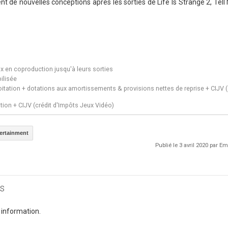
nt de nouvelles conceptions après les sorties de Life Is Strange 2, Tel
ux en coproduction jusqu'à leurs sorties
ilisée
itation + dotations aux amortissements & provisions nettes de reprise + CIJV (
tion + CIJV (crédit d'Impôts Jeux Vidéo)
ertainment
Publié le 3 avril 2020 par 
s
 information.