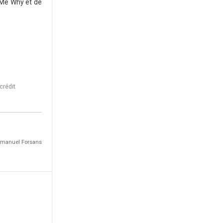
l Me Why et de
crédit
Emmanuel Forsans