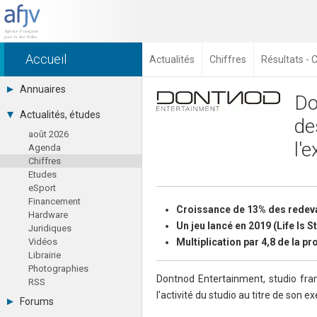
Accueil
Actualités
Chiffres
Résultats - C
Annuaires
Do
Toutes les sociétés (691)
Actualités, études
de
Studios (418)
août 2026
Editeurs (49)
l'
Agenda
Distributeurs (16)
Chiffres
Hard. / Accessoires (10)
Etudes
Middlewares (15)
eSport
Prestataires (99)
Financement
Assoc. / Syndicats (21)
Croissance de 13% des redev
Hardware
Formations / Ecoles (46)
Un jeu lancé en 2019 (Life Is S
Juridiques
Presse spécialisée (17)
Vidéos
Multiplication par 4,8 de la p
Librairie
Photographies
Dontnod Entertainment, studio fran
RSS
l'activité du studio au titre de son e
Forums