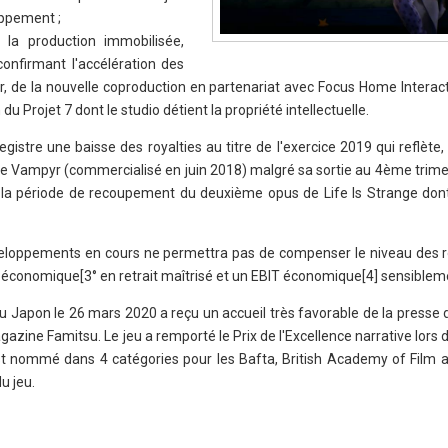
oppement ;
 la production immobilisée,
onfirmant l'accélération des
 de la nouvelle coproduction en partenariat avec Focus Home Interacti
u Projet 7 dont le studio détient la propriété intellectuelle.
stre une baisse des royalties au titre de l'exercice 2019 qui reflète, 
 Vampyr (commercialisé en juin 2018) malgré sa sortie au 4ème trime
t, la période de recoupement du deuxième opus de Life Is Strange dont 
eloppements en cours ne permettra pas de compenser le niveau des ro
A économique[3° en retrait maîtrisé et un EBIT économique[4] sensibleme
ti au Japon le 26 mars 2020 a reçu un accueil très favorable de la presse
azine Famitsu. Le jeu a remporté le Prix de l'Excellence narrative lors 
 nommé dans 4 catégories pour les Bafta, British Academy of Film a
u jeu.