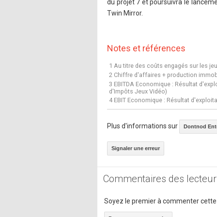
du projet 7 et poursuivra le lanceme
Twin Mirror.
Notes et références
1 Au titre des coûts engagés sur les je
2 Chiffre d'affaires + production immob
3 EBITDA Economique : Résultat d'explo
d'Impôts Jeux Vidéo)
4 EBIT Economique : Résultat d'exploita
Plus d'informations sur
Dontnod Ent
Signaler une erreur
Commentaires des lecteur
Soyez le premier à commenter cette