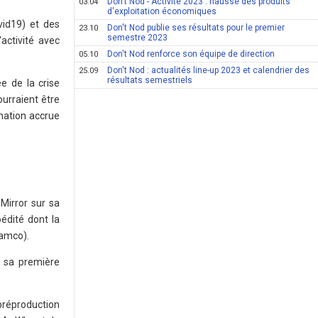
Don't Nod - Activité 2023 : hausse des produits
03.04
d'exploitation économiques
vid19) et des
Don't Nod publie ses résultats pour le premier
23.10
semestre 2023
activité avec
Don't Nod renforce son équipe de direction
05.10
Don't Nod : actualités line-up 2023 et calendrier des
25.09
résultats semestriels
e de la crise
ourraient être
mation accrue
Mirror sur sa
édité dont la
Namco).
e sa première
préproduction