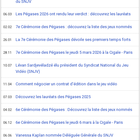
du SNJV
Les Pégases 2026 ont rendu leur verdict : découvrez les lauréats
06.03
7e Cérémonie des Pégases : découvrez la liste des jeux nommés
02.02
La 7e Cérémonie des Pégases dévoile ses premiers temps forts
26.01
7e Cérémonie des Pégases le jeudi 5 mars 2026 à la Cigale - Paris
28.11
Lévan Sardjevéladzé élu président du Syndicat National du Jeu
10.07
Vidéo (SNJV)
Comment négocier un contrat d'édition dans le jeu vidéo
11.04
Découvrez les lauréats des Pégases 2025
07.03
6e Cérémonie des Pégases : Découvrez la liste des jeux nommés
04.02
6e Cérémonie des Pégases le jeudi 6 mars à la Cigale - Paris
06.12
Vanessa Kaplan nommée Déléguée Générale du SNJV
06.06