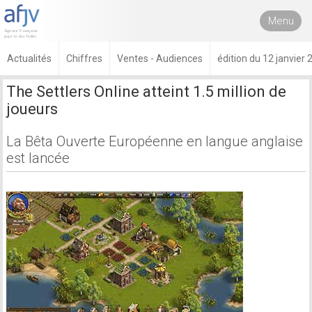
Menu
Actualités
Chiffres
Ventes - Audiences
édition du 12 janvier
The Settlers Online atteint 1.5 million de
joueurs
La Bêta Ouverte Européenne en langue anglaise
est lancée