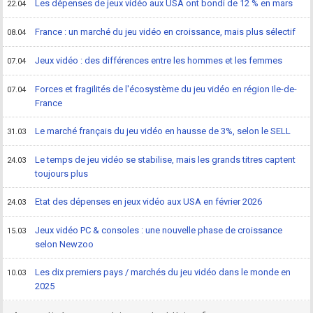
Les dépenses de jeux vidéo aux USA ont bondi de 12 % en mars
22.04
France : un marché du jeu vidéo en croissance, mais plus sélectif
08.04
Jeux vidéo : des différences entre les hommes et les femmes
07.04
Forces et fragilités de l'écosystème du jeu vidéo en région Ile-de-
07.04
France
Le marché français du jeu vidéo en hausse de 3%, selon le SELL
31.03
Le temps de jeu vidéo se stabilise, mais les grands titres captent
24.03
toujours plus
Etat des dépenses en jeux vidéo aux USA en février 2026
24.03
Jeux vidéo PC & consoles : une nouvelle phase de croissance
15.03
selon Newzoo
Les dix premiers pays / marchés du jeu vidéo dans le monde en
10.03
2025