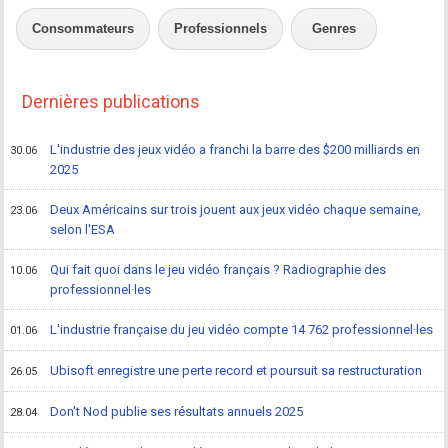
Consommateurs
Professionnels
Genres
Dernières publications
L'industrie des jeux vidéo a franchi la barre des $200 milliards en
30.06
2025
Deux Américains sur trois jouent aux jeux vidéo chaque semaine,
23.06
selon l'ESA
Qui fait quoi dans le jeu vidéo français ? Radiographie des
10.06
professionnel·les
L'industrie française du jeu vidéo compte 14 762 professionnel·les
01.06
Ubisoft enregistre une perte record et poursuit sa restructuration
26.05
Don't Nod publie ses résultats annuels 2025
28.04