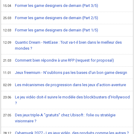
Former les game designers de demain (Part 3/5)
15.04
Former les game designers de demain (Part 2/5)
25.03
Former les game designers de demain (Part 1/5)
12.03
Quantic Dream - NetEase : Tout va-t-il bien dans le meilleur des
12.09
mondes ?
Comment bien répondre à une RFP (request for proposal)
21.03
Jeux freemium - N'oublions pas les bases d'un bon game design
11.01
Les mécanismes de progression dans les jeux d'action-aventure
02.09
Le jeu vidéo doit-il suivre le modèle des blockbusters d'Hollywood
23.06
?
Des jeux triple-A "gratuits" chez Ubisoft : folie ou stratégie
27.05
visionnaire ?
Cyberpunk 2077 - Les jeux vidéo, des produits comme les autres ?
28.12