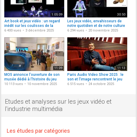
1:05:09
30:50
Art book et jeux vidéo : un regard
Les jeux vidéo, envahisseurs de
inédit sur les coulisses de la
notre quotidien et de notre culture
création
6 400 vues
3 décembre 2025
6 294 vues
20 novembre 2025
11:09
11:13
MO5 annonce l'ouverture de son
Paris Audio Video Show 2025 : le
musée dédié à l'histoire du jeu
son et l'image rencontrent le jeu
vidéo
vidéo
10 113 vues
10 novembre 2025
6 515 vues
24 octobre 2025
Etudes et analyses sur les jeux vidéo et
l'industrie multimédia
Les études par catégories