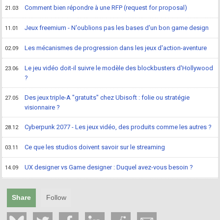
Comment bien répondre à une RFP (request for proposal)
21.03
Jeux freemium - N'oublions pas les bases d'un bon game design
11.01
Les mécanismes de progression dans les jeux d'action-aventure
02.09
Le jeu vidéo doit-il suivre le modèle des blockbusters d'Hollywood
23.06
?
Des jeux triple-A "gratuits" chez Ubisoft : folie ou stratégie
27.05
visionnaire ?
Cyberpunk 2077 - Les jeux vidéo, des produits comme les autres ?
28.12
Ce que les studios doivent savoir sur le streaming
03.11
UX designer vs Game designer : Duquel avez-vous besoin ?
14.09
Share
Follow