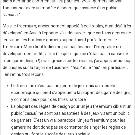
alors demandé comment un jeu pour les "
vrais
" gamers pouvait
fonctionner avec un modèle économique associé à un public
"
amateur
".
Mais le freemium, anciennement appelé free-to-play, était déjà très
développé en Asie à l'époque. J'ai découvert que certains genres de
jeu visant les hardcore gamers supportaient parfaitement le
freemium. Mon client Indien ne put pas financer l'intégralité du
développement et fit faillite (j'espère que ce n'était pas à cause de
mon game design !) mais grâce à cette mission, j'ai appris beaucoup
de choses sur la façon de fusionner "
l'eau
" et le "
feu
", en particulier,
j'en retins trois leçons:
Le freemium n'est pas un genre de jeu mais un modèle
économique qui peut s'appliquer à la plupart des game designs,
y compris ceux pour des titres hardcore
La plupart des règles de design pour un jeu freemium ciblant un
public "
casual
" ne sont pas adaptées à des jeux visant un public
de gamers. C'est un vrai paradoxe. Un jeu freemium pour les
gamers ne doit donc pas se contenter de singer les règles de
design qui font le succès des jeux sociaux.