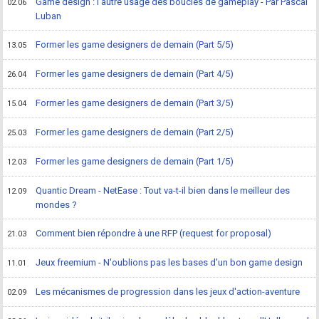
Game design : l'autre usage des boucles de gameplay - Par Pascal
02.06
Luban
Former les game designers de demain (Part 5/5)
13.05
Former les game designers de demain (Part 4/5)
26.04
Former les game designers de demain (Part 3/5)
15.04
Former les game designers de demain (Part 2/5)
25.03
Former les game designers de demain (Part 1/5)
12.03
Quantic Dream - NetEase : Tout va-t-il bien dans le meilleur des
12.09
mondes ?
Comment bien répondre à une RFP (request for proposal)
21.03
Jeux freemium - N'oublions pas les bases d'un bon game design
11.01
Les mécanismes de progression dans les jeux d'action-aventure
02.09