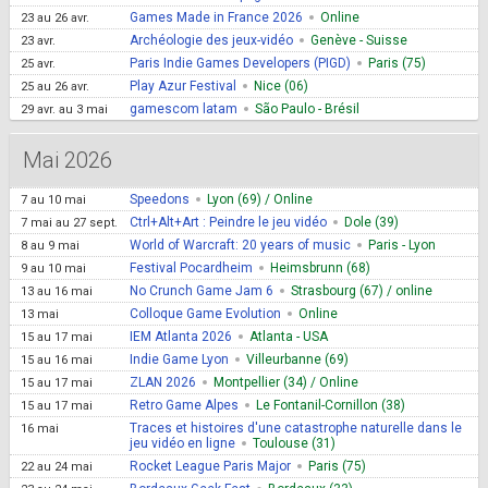
Games Made in France 2026
Online
23
au
26 avr.
Archéologie des jeux-vidéo
Genève - Suisse
23 avr.
Paris Indie Games Developers (PIGD)
Paris (75)
25 avr.
Play Azur Festival
Nice (06)
25
au
26 avr.
gamescom latam
São Paulo - Brésil
29 avr.
au
3 mai
Mai 2026
Speedons
Lyon (69) / Online
7
au
10 mai
Ctrl+Alt+Art : Peindre le jeu vidéo
Dole (39)
7 mai
au
27 sept.
World of Warcraft: 20 years of music
Paris - Lyon
8
au
9 mai
Festival Pocardheim
Heimsbrunn (68)
9
au
10 mai
No Crunch Game Jam 6
Strasbourg (67) / online
13
au
16 mai
Colloque Game Evolution
Online
13 mai
IEM Atlanta 2026
Atlanta - USA
15
au
17 mai
Indie Game Lyon
Villeurbanne (69)
15
au
16 mai
ZLAN 2026
Montpellier (34) / Online
15
au
17 mai
Retro Game Alpes
Le Fontanil-Cornillon (38)
15
au
17 mai
Traces et histoires d'une catastrophe naturelle dans le
16 mai
jeu vidéo en ligne
Toulouse (31)
Rocket League Paris Major
Paris (75)
22
au
24 mai