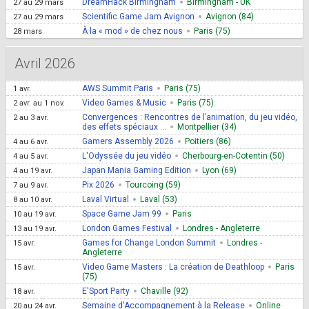
DreamHack Birmingham
Birmingham - UK
27
au
29 mars
Scientific Game Jam Avignon
Avignon (84)
27
au
29 mars
À la « mod » de chez nous
Paris (75)
28 mars
Avril 2026
AWS Summit Paris
Paris (75)
1 avr.
Video Games & Music
Paris (75)
2 avr.
au
1 nov.
Convergences : Rencontres de l’animation, du jeu vidéo,
2
au
3 avr.
des effets spéciaux ...
Montpellier (34)
Gamers Assembly 2026
Poitiers (86)
4
au
6 avr.
L'Odyssée du jeu vidéo
Cherbourg-en-Cotentin (50)
4
au
5 avr.
Japan Mania Gaming Edition
Lyon (69)
4
au
19 avr.
Pix 2026
Tourcoing (59)
7
au
9 avr.
Laval Virtual
Laval (53)
8
au
10 avr.
Space Game Jam 99
Paris
10
au
19 avr.
London Games Festival
Londres - Angleterre
13
au
19 avr.
Games for Change London Summit
Londres -
15 avr.
Angleterre
Video Game Masters : La création de Deathloop
Paris
15 avr.
(75)
E'Sport Party
Chaville (92)
18 avr.
Semaine d'Accompagnement à la Release
Online
20
au
24 avr.