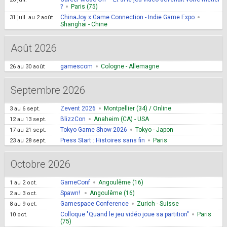
?
Paris (75)
ChinaJoy x Game Connection - Indie Game Expo
31 juil.
au
2 août
Shanghai - Chine
Août 2026
gamescom
Cologne - Allemagne
26
au
30 août
Septembre 2026
Zevent 2026
Montpellier (34) / Online
3
au
6 sept.
BlizzCon
Anaheim (CA) - USA
12
au
13 sept.
Tokyo Game Show 2026
Tokyo - Japon
17
au
21 sept.
Press Start : Histoires sans fin
Paris
23
au
28 sept.
Octobre 2026
GameConf
Angoulême (16)
1
au
2 oct.
Spawn!
Angoulême (16)
2
au
3 oct.
Gamespace Conference
Zurich - Suisse
8
au
9 oct.
Colloque "Quand le jeu vidéo joue sa partition"
Paris
10 oct.
(75)