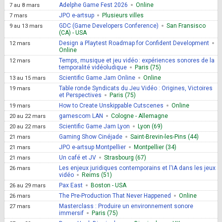
Adelphe Game Fest 2026
Online
7
au
8 mars
JPO e-artsup
Plusieurs villes
7 mars
GDC (Game Developers Conference)
San Fransisco
9
au
13 mars
(CA) - USA
Design a Playtest Roadmap for Confident Development
12 mars
Online
Temps, musique et jeu vidéo : expériences sonores de la
12 mars
temporalité vidéoludique
Paris (75)
Scientific Game Jam Online
Online
13
au
15 mars
Table ronde Syndicats du Jeu Vidéo : Origines, Victoires
19 mars
et Perspectives
Paris (75)
How to Create Unskippable Cutscenes
Online
19 mars
gamescom LAN
Cologne - Allemagne
20
au
22 mars
Scientific Game Jam Lyon
Lyon (69)
20
au
22 mars
Gaming Show Cinéjade
Saint-Brevin-les-Pins (44)
21 mars
JPO e-artsup Montpellier
Montpellier (34)
21 mars
Un café et JV
Strasbourg (67)
21 mars
Les enjeux juridiques contemporains et l'IA dans les jeux
26 mars
vidéo
Reims (51)
Pax East
Boston - USA
26
au
29 mars
The Pre-Production That Never Happened
Online
26 mars
Masterclass : Produire un environnement sonore
27 mars
immersif
Paris (75)