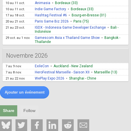
Animasia
Bordeaux (33)
10
au
11 oct.
Indie Game Factory
Bordeaux (33)
10
au
11 oct.
Hashtag Festival #6
Bourg-en-Bresse (01)
17
au
18 oct.
Paris Game Biz 2026
Paris (75)
20
au
21 oct.
IGDX - Indonesia Game Developer Exchange
Bali -
21
au
23 oct.
Indonésie
Gamescom Asia x Thailand Game Show
Bangkok -
29 oct.
au
1 nov.
Thaïlande
Novembre 2026
ExileCon
Auckland - New Zealand
7
au
9 nov.
HeroFestival Marseille - Saison XII
Marseillle (13)
7
au
8 nov.
WePlay Expo 2026
Shanghai - Chine
21
au
22 nov.
Ajouter un événement
Share
Follow