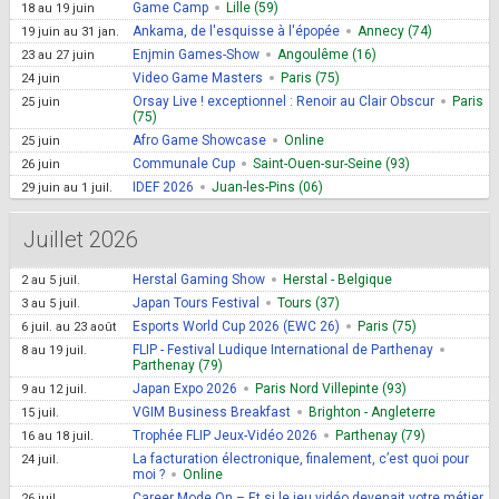
Game Camp
Lille (59)
18
au
19 juin
Ankama, de l'esquisse à l'épopée
Annecy (74)
19 juin
au
31 jan.
Enjmin Games-Show
Angoulême (16)
23
au
27 juin
Video Game Masters
Paris (75)
24 juin
Orsay Live ! exceptionnel : Renoir au Clair Obscur
Paris
25 juin
(75)
Afro Game Showcase
Online
25 juin
Communale Cup
Saint-Ouen-sur-Seine (93)
26 juin
IDEF 2026
Juan-les-Pins (06)
29 juin
au
1 juil.
Juillet 2026
Herstal Gaming Show
Herstal - Belgique
2
au
5 juil.
Japan Tours Festival
Tours (37)
3
au
5 juil.
Esports World Cup 2026 (EWC 26)
Paris (75)
6 juil.
au
23 août
FLIP - Festival Ludique International de Parthenay
8
au
19 juil.
Parthenay (79)
Japan Expo 2026
Paris Nord Villepinte (93)
9
au
12 juil.
VGIM Business Breakfast
Brighton - Angleterre
15 juil.
Trophée FLIP Jeux-Vidéo 2026
Parthenay (79)
16
au
18 juil.
La facturation électronique, finalement, c’est quoi pour
24 juil.
moi ?
Online
Career Mode On – Et si le jeu vidéo devenait votre métier
26 juil.