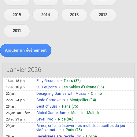
2015
2014
2013
2012
2011
Ajouter un événement
Janvier 2026
Play Grounds
Tours (37)
16
au
18 jan.
LSO eSports
Les Sables d'Olonne (85)
17
au
18 jan.
Designing Games with Music
Online
22 jan.
Code Game Jam
Montpellier (34)
22
au
24 jan.
Best of 3Bis
Paris (75)
25 jan.
Global Game Jam
Multiple - Multiple
26 jan.
au
1 fév.
Level Two
Nice (06)
28
au
29 jan.
Aimer, créer, préserver : les multiples facettes du jeu
29 jan.
vidéo amateur
Paris (75)
Developers are People Too
Online
29 jan.