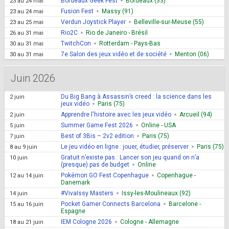
Bordeaux Geek Fest
Bordeaux (33)
23
au
24 mai
Fusion Fest
Massy (91)
23
au
24 mai
Verdun Joystick Player
Belleville-sur-Meuse (55)
23
au
25 mai
Rio2C
Rio de Janeiro - Brésil
26
au
31 mai
TwitchCon
Rotterdam - Pays-Bas
30
au
31 mai
7e Salon des jeux vidéo et de société
Menton (06)
30
au
31 mai
Juin 2026
Du Big Bang à Assassin’s creed : la science dans les
2 juin
jeux vidéo
Paris (75)
Apprendre l'histoire avec les jeux vidéo
Arcueil (94)
2 juin
Summer Game Fest 2026
Online - USA
5 juin
Best of 3Bis – 2v2 edition
Paris (75)
7 juin
Le jeu vidéo en ligne : jouer, étudier, préserver
Paris (75)
8
au
9 juin
Gratuit n’existe pas : Lancer son jeu quand on n’a
10 juin
(presque) pas de budget
Online
Pokémon GO Fest Copenhague
Copenhague -
12
au
14 juin
Danemark
#VivaIssy Masters
Issy-les-Moulineaux (92)
14 juin
Pocket Gamer Connects Barcelona
Barcelone -
15
au
16 juin
Espagne
IEM Cologne 2026
Cologne - Allemagne
18
au
21 juin