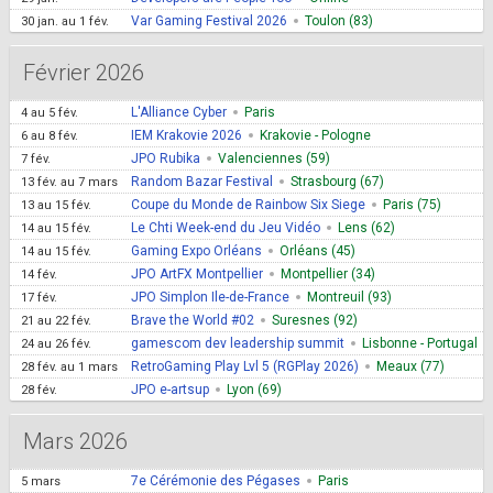
Var Gaming Festival 2026
Toulon (83)
30 jan.
au
1 fév.
Février 2026
L'Alliance Cyber
Paris
4
au
5 fév.
IEM Krakovie 2026
Krakovie - Pologne
6
au
8 fév.
JPO Rubika
Valenciennes (59)
7 fév.
Random Bazar Festival
Strasbourg (67)
13 fév.
au
7 mars
Coupe du Monde de Rainbow Six Siege
Paris (75)
13
au
15 fév.
Le Chti Week-end du Jeu Vidéo
Lens (62)
14
au
15 fév.
Gaming Expo Orléans
Orléans (45)
14
au
15 fév.
JPO ArtFX Montpellier
Montpellier (34)
14 fév.
JPO Simplon Ile-de-France
Montreuil (93)
17 fév.
Brave the World #02
Suresnes (92)
21
au
22 fév.
gamescom dev leadership summit
Lisbonne - Portugal
24
au
26 fév.
RetroGaming Play Lvl 5 (RGPlay 2026)
Meaux (77)
28 fév.
au
1 mars
JPO e-artsup
Lyon (69)
28 fév.
Mars 2026
7e Cérémonie des Pégases
Paris
5 mars